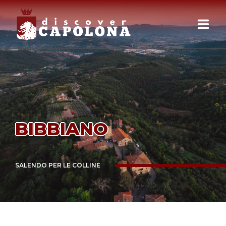
HOME
PERCORSI
EVENTI
BIBBIANO
IL TERRITORIO
MAPPA
SALENDO PER LE COLLINE
CONTATTI