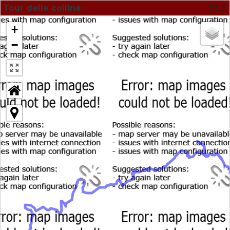
Tour delle colline
+
−