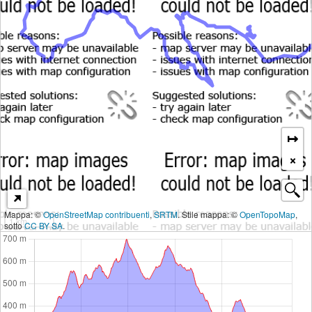
↦
×
Mappa: ©
OpenStreetMap contribuenti
,
SRTM
. Stile mappa: ©
OpenTopoMap
,
1 km
sotto
CC BY SA
.