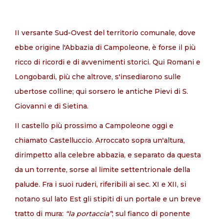
II versante Sud-Ovest del territorio comunale, dove
IT
ebbe origine l'Abbazia di Campoleone, è forse il più
ricco di ricordi e di avvenimenti storici. Qui Romani e
Longobardi, più che altrove, s'insediarono sulle
ubertose colli­ne; qui sorsero le antiche Pievi di S.
Giovanni e di Sietina.
II castello più prossimo a Campoleone oggi e
chiamato Castelluc­cio. Arroccato sopra un'altura,
dirimpetto alla celebre abbazia, e separato da questa
da un torrente, sorse al limite settentrionale della
palude. Fra i suoi ruderi, riferibili ai sec. XI e XII, si
notano sul lato Est gli stipiti di un portale e un breve
tratto di mura:
“la portaccia”
; sul fianco di ponente